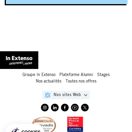
Groupe In Extenso
Plateforme Alumni
Stages
Nos actualités
Toutes nos offres
In Extenso
Nos sites Web
In Extenso Économie Sociale
In Extenso Finance
In Extenso Tourisme, Culture & Hôtellerie
In Extenso Innovation Croissance
In Extenso Avocats
In Extenso Patrimoine
Ad Astra
Inexweb