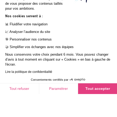
de vous proposer des contenus taillés
pour vos ambitions.
Nos cookies servent à :
📊 Fluidifier votre navigation
📈 Analyser l’audience du site
🎯 Personnaliser nos contenus
🤝 Simplifier vos échanges avec nos équipes
Nous conservons votre choix pendant 6 mois. Vous pouvez changer
d’avis à tout moment en cliquant sur « Cookies » en bas à gauche de
Groupe In Extenso
Plateforme Alumni
Stages
l'écran.
Nos actualités
Toutes nos offres
Lire la politique de confidentialité
In Extenso
Nos sites Web
Consentements certifiés par
In Extenso Économie Sociale
COOKIES
In Extenso Finance
Tout refuser
Paramétrer
Tout accepter
In Extenso Tourisme, Culture & Hôtellerie
In Extenso Innovation Croissance
Axeptio consent
Plateforme de Gestion du Consentement : Personnalisez vos O
In Extenso Avocats
In Extenso Patrimoine
Notre plateforme vous permet d'adapter et de gérer vos paramètr
Ad Astra
Inexweb
Transaxio Hôtel, partenaire In Extenso